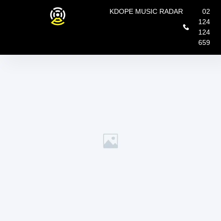
KDOPE MUSIC RADAR
02
124
124
659