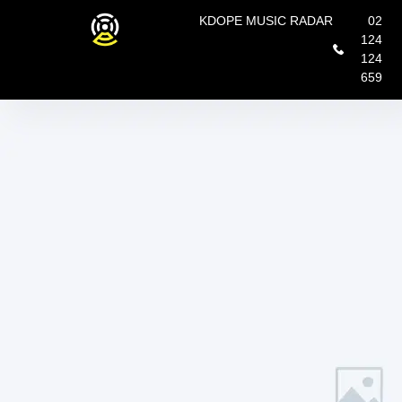
KDOPE MUSIC RADAR
02
124
124
659